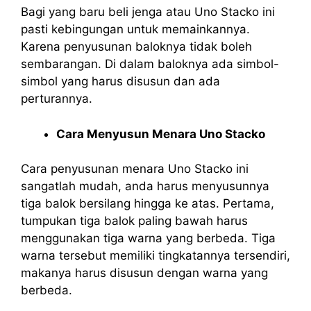
Bagi yang baru beli jenga atau Uno Stacko ini
pasti kebingungan untuk memainkannya.
Karena penyusunan baloknya tidak boleh
sembarangan. Di dalam baloknya ada simbol-
simbol yang harus disusun dan ada
perturannya.
Cara Menyusun Menara Uno Stacko
Cara penyusunan menara Uno Stacko ini
sangatlah mudah, anda harus menyusunnya
tiga balok bersilang hingga ke atas. Pertama,
tumpukan tiga balok paling bawah harus
menggunakan tiga warna yang berbeda. Tiga
warna tersebut memiliki tingkatannya tersendiri,
makanya harus disusun dengan warna yang
berbeda.