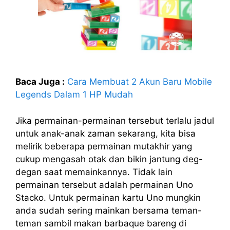
Baca Juga :
Cara Membuat 2 Akun Baru Mobile
Legends Dalam 1 HP Mudah
Jika permainan-permainan tersebut terlalu jadul
untuk anak-anak zaman sekarang, kita bisa
melirik beberapa permainan mutakhir yang
cukup mengasah otak dan bikin jantung deg-
degan saat memainkannya. Tidak lain
permainan tersebut adalah permainan Uno
Stacko. Untuk permainan kartu Uno mungkin
anda sudah sering mainkan bersama teman-
teman sambil makan barbaque bareng di