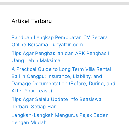
Artikel Terbaru
Panduan Lengkap Pembuatan CV Secara
Online Bersama PunyaIzin.com
Tips Agar Penghasilan dari APK Penghasil
Uang Lebih Maksimal
A Practical Guide to Long Term Villa Rental
Bali in Canggu: Insurance, Liability, and
Damage Documentation (Before, During, and
After Your Lease)
Tips Agar Selalu Update Info Beasiswa
Terbaru Setiap Hari
Langkah-Langkah Mengurus Pajak Badan
dengan Mudah