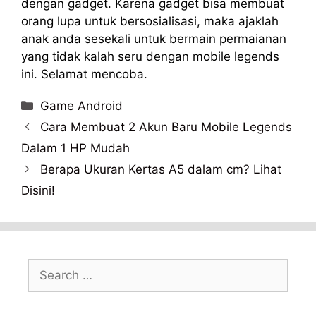
dengan gadget. Karena gadget bisa membuat
orang lupa untuk bersosialisasi, maka ajaklah
anak anda sesekali untuk bermain permaianan
yang tidak kalah seru dengan mobile legends
ini. Selamat mencoba.
Categories
Game Android
Cara Membuat 2 Akun Baru Mobile Legends
Dalam 1 HP Mudah
Berapa Ukuran Kertas A5 dalam cm? Lihat
Disini!
Search
for: