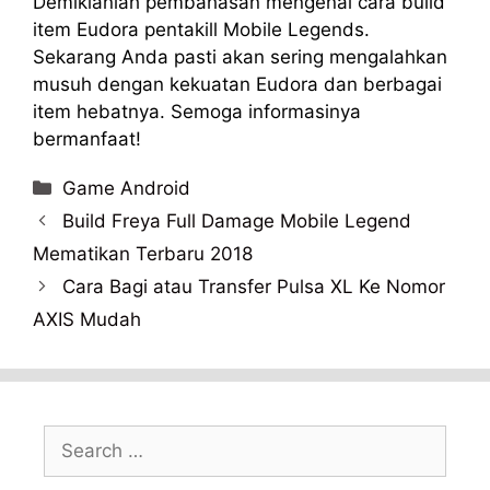
Demikianlah pembahasan mengenai cara build
item Eudora pentakill Mobile Legends.
Sekarang Anda pasti akan sering mengalahkan
musuh dengan kekuatan Eudora dan berbagai
item hebatnya. Semoga informasinya
bermanfaat!
Categories
Game Android
Build Freya Full Damage Mobile Legend
Mematikan Terbaru 2018
Cara Bagi atau Transfer Pulsa XL Ke Nomor
AXIS Mudah
Search
for: