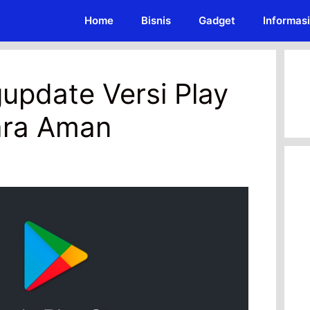
Home
Bisnis
Gadget
Informasi
update Versi Play
ara Aman