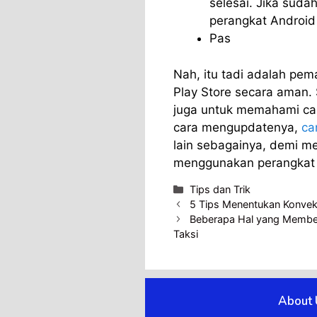
selesai. Jika suda
perangkat Androi
Pas
Nah, itu tadi adalah pe
Play Store secara aman. 
juga untuk memahami car
cara mengupdatenya,
ca
lain sebagainya, demi m
menggunakan perangkat
Categories
Tips dan Trik
5 Tips Menentukan Konveks
Beberapa Hal yang Membed
Taksi
About 