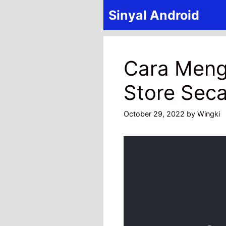
Skip
Sinyal Android
to
content
Cara Meng
Store Sec
October 29, 2022
by
Wingki