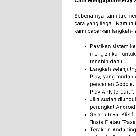
Cara Mengupdate Play S
Sebenarnya kami tak men
cara yang ilegal. Namun
kami paparkan langkah-
Pastikan sistem k
mengizinkan untuk 
terlebih dahulu.
Langkah selanjutny
Play, yang mudah 
pencarian Google.
Play APK terbaru”.
Jika sudah diunduh
perangkat Androi
Selanjutnya, Klik fi
“Install” atau “Pasa
Terakhir, Anda ti