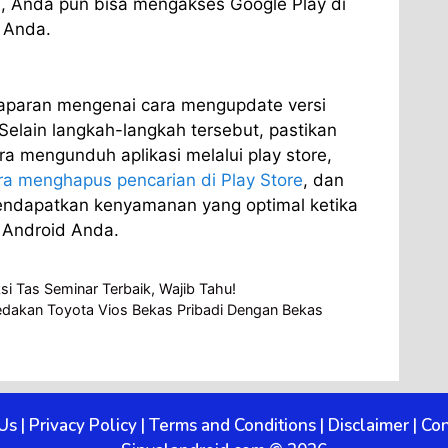
h, Anda pun bisa mengakses Google Play di
d Anda.
maparan mengenai cara mengupdate versi
Selain langkah-langkah tersebut, pastikan
a mengunduh aplikasi melalui play store,
ra menghapus pencarian di Play Store
, dan
endapatkan kenyamanan yang optimal ketika
 Android Anda.
i Tas Seminar Terbaik, Wajib Tahu!
akan Toyota Vios Bekas Pribadi Dengan Bekas
Us
|
Privacy Policy
|
Terms and Conditions
|
Disclaimer
|
Con