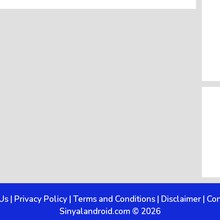
Us
|
Privacy Policy
|
Terms and Conditions
|
Disclaimer
|
Con
Sinyalandroid.com © 2026