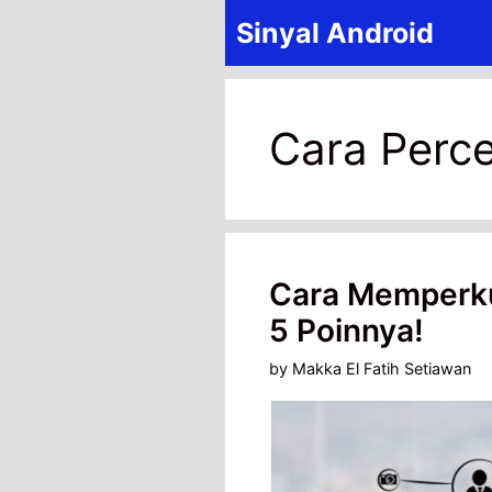
Skip
Sinyal Android
to
content
Cara Perce
Cara Memperkua
5 Poinnya!
by
Makka El Fatih Setiawan