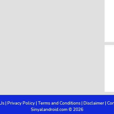
Us
|
Privacy Policy
|
Terms and Conditions
|
Disclaimer
|
Con
Sinyalandroid.com © 2026