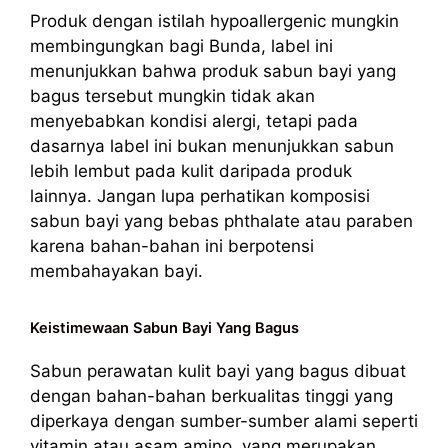
Produk dengan istilah hypoallergenic mungkin
membingungkan bagi Bunda, label ini
menunjukkan bahwa produk sabun bayi yang
bagus tersebut mungkin tidak akan
menyebabkan kondisi alergi, tetapi pada
dasarnya label ini bukan menunjukkan sabun
lebih lembut pada kulit daripada produk
lainnya. Jangan lupa perhatikan komposisi
sabun bayi yang bebas phthalate atau paraben
karena bahan-bahan ini berpotensi
membahayakan bayi.
Keistimewaan Sabun Bayi Yang Bagus
Sabun perawatan kulit bayi yang bagus dibuat
dengan bahan-bahan berkualitas tinggi yang
diperkaya dengan sumber-sumber alami seperti
vitamin atau asam amino, yang merupakan