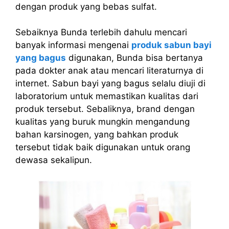
dengan produk yang bebas sulfat.
Sebaiknya Bunda terlebih dahulu mencari
banyak informasi mengenai
produk sabun bayi
yang bagus
digunakan, Bunda bisa bertanya
pada dokter anak atau mencari literaturnya di
internet. Sabun bayi yang bagus selalu diuji di
laboratorium untuk memastikan kualitas dari
produk tersebut. Sebaliknya, brand dengan
kualitas yang buruk mungkin mengandung
bahan karsinogen, yang bahkan produk
tersebut tidak baik digunakan untuk orang
dewasa sekalipun.