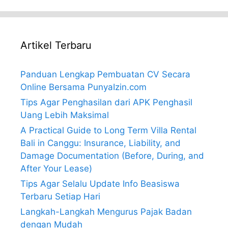
Artikel Terbaru
Panduan Lengkap Pembuatan CV Secara
Online Bersama PunyaIzin.com
Tips Agar Penghasilan dari APK Penghasil
Uang Lebih Maksimal
A Practical Guide to Long Term Villa Rental
Bali in Canggu: Insurance, Liability, and
Damage Documentation (Before, During, and
After Your Lease)
Tips Agar Selalu Update Info Beasiswa
Terbaru Setiap Hari
Langkah-Langkah Mengurus Pajak Badan
dengan Mudah