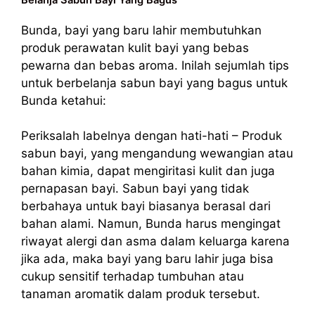
Bunda, bayi yang baru lahir membutuhkan
produk perawatan kulit bayi yang bebas
pewarna dan bebas aroma. Inilah sejumlah tips
untuk berbelanja sabun bayi yang bagus untuk
Bunda ketahui:
Periksalah labelnya dengan hati-hati – Produk
sabun bayi, yang mengandung wewangian atau
bahan kimia, dapat mengiritasi kulit dan juga
pernapasan bayi. Sabun bayi yang tidak
berbahaya untuk bayi biasanya berasal dari
bahan alami. Namun, Bunda harus mengingat
riwayat alergi dan asma dalam keluarga karena
jika ada, maka bayi yang baru lahir juga bisa
cukup sensitif terhadap tumbuhan atau
tanaman aromatik dalam produk tersebut.