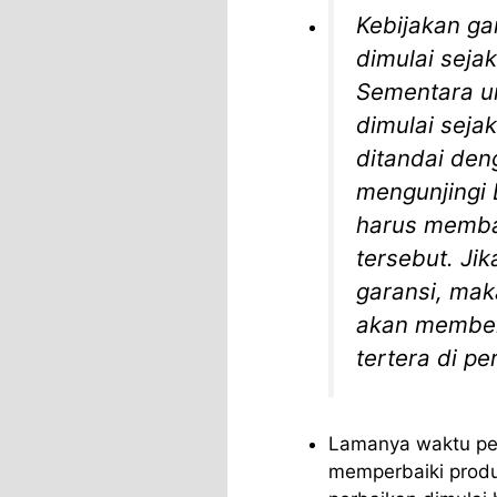
Kebijakan ga
dimulai sejak
Sementara u
dimulai seja
ditandai den
mengunjingi 
harus membaw
tersebut. Jik
garansi, mak
akan member
tertera di p
Lamanya waktu pe
memperbaiki produk