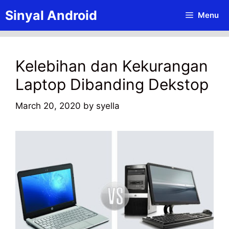
Skip
Sinyal Android
Menu
to
content
Kelebihan dan Kekurangan
Laptop Dibanding Dekstop
March 20, 2020
by
syella