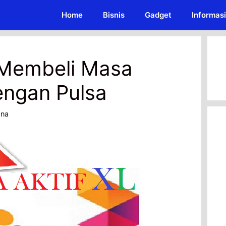
Home
Bisnis
Gadget
Informasi
 Membeli Masa
engan Pulsa
ana