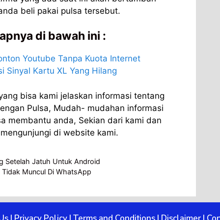
nda beli pakai pulsa tersebut.
apnya di bawah ini :
nton Youtube Tanpa Kuota Internet
i Sinyal Kartu XL Yang Hilang
ang bisa kami jelaskan informasi tentang
Dengan Pulsa, Mudah- mudahan informasi
isa membantu anda, Sekian dari kami dan
 mengunjungi di website kami.
ng Setelah Jatuh Untuk Android
 Tidak Muncul Di WhatsApp
Us
|
Privacy Policy
|
Terms and Conditions
|
Disclaimer
|
Con